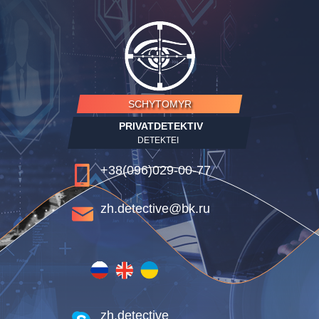
SCHYTOMYR
PRIVATDETEKTIV
DETEKTEI
+38(096)029-00-77
zh.detective@bk.ru
zh.detective