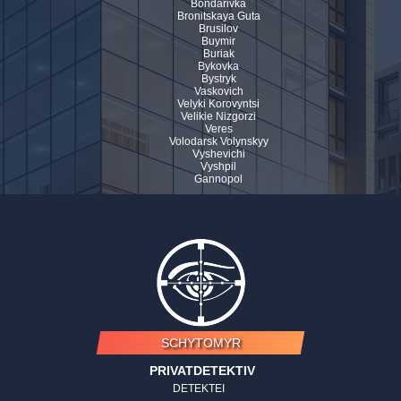
Bondarivka
Bronitskaya Guta
Brusilov
Buymir
Buriak
Bykovka
Bystryk
Vaskovich
Velyki Korovyntsi
Velikie Nizgorzi
Veres
Volodarsk Volynskyy
Vyshevichi
Vyshpil
Gannopol
SCHYTOMYR
PRIVATDETEKTIV
DETEKTEI