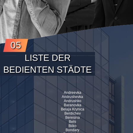
05
LISTE DER
BEDIENTEN STÄDTE
Andreevka
Andrushevka
Andrushko
Baranovka
Belaja Krynica
Berdichev
Beresina
Behi
Bilko
Bondary