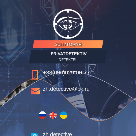
SCHYTOMYR
PRIVATDETEKTIV
DETEKTEI
+38(096)029-00-77
zh.detective@bk.ru
zh.detective