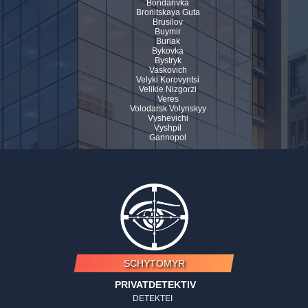
Bondarivka
Bronitskaya Guta
Brusilov
Buymir
Buriak
Bykovka
Bystryk
Vaskovich
Velyki Korovyntsi
Velikie Nizgorzi
Veres
Volodarsk Volynskyy
Vyshevichi
Vyshpil
Gannopol
SCHYTOMYR
PRIVATDETEKTIV
DETEKTEI