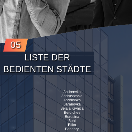
05
LISTE DER
BEDIENTEN STÄDTE
Andreevka
Andrushevka
Andrushko
Baranovka
Belaja Krynica
Berdichev
Beresina
Behi
Bilko
Bondary