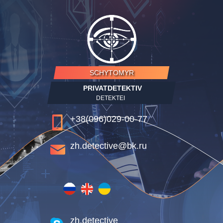
SCHYTOMYR
PRIVATDETEKTIV
DETEKTEI
+38(096)029-00-77
zh.detective@bk.ru
zh.detective