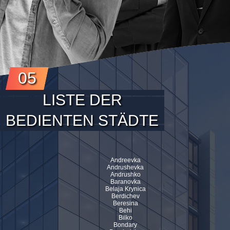
05
LISTE DER
BEDIENTEN STÄDTE
Andreevka
Andrushevka
Andrushko
Baranovka
Belaja Krynica
Berdichev
Beresina
Behi
Bilko
Bondary