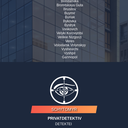
Bondarivka
Bronitskaya Guta
Brusilov
Buymir
Buriak
Bykovka
Bystryk
Vaskovich
Velyki Korovyntsi
Velikie Nizgorzi
Veres
Volodarsk Volynskyy
Vyshevichi
Vyshpil
Gannopol
SCHYTOMYR
PRIVATDETEKTIV
DETEKTEI