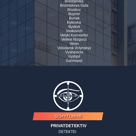
Bondarivka
Bronitskaya Guta
Brusilov
Buymir
Buriak
Bykovka
Bystryk
Vaskovich
Velyki Korovyntsi
Velikie Nizgorzi
Veres
Volodarsk Volynskyy
Vyshevichi
Vyshpil
Gannopol
SCHYTOMYR
PRIVATDETEKTIV
DETEKTEI