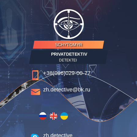
SCHYTOMYR
PRIVATDETEKTIV
DETEKTEI
+38(096)029-00-77
zh.detective@bk.ru
zh.detective