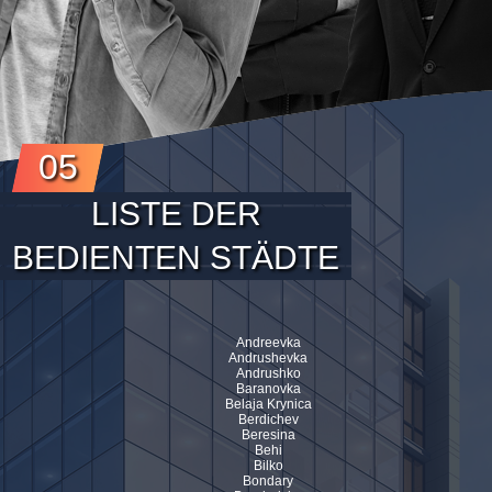
05
LISTE DER
BEDIENTEN STÄDTE
Andreevka
Andrushevka
Andrushko
Baranovka
Belaja Krynica
Berdichev
Beresina
Behi
Bilko
Bondary