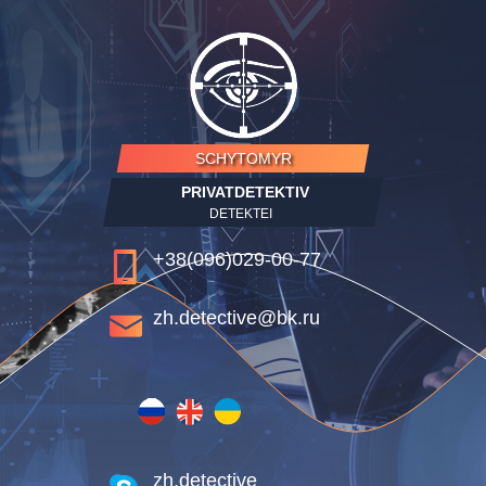
SCHYTOMYR
PRIVATDETEKTIV
DETEKTEI
+38(096)029-00-77
zh.detective@bk.ru
zh.detective