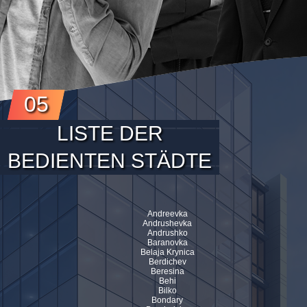
05
LISTE DER
BEDIENTEN STÄDTE
Andreevka
Andrushevka
Andrushko
Baranovka
Belaja Krynica
Berdichev
Beresina
Behi
Bilko
Bondary