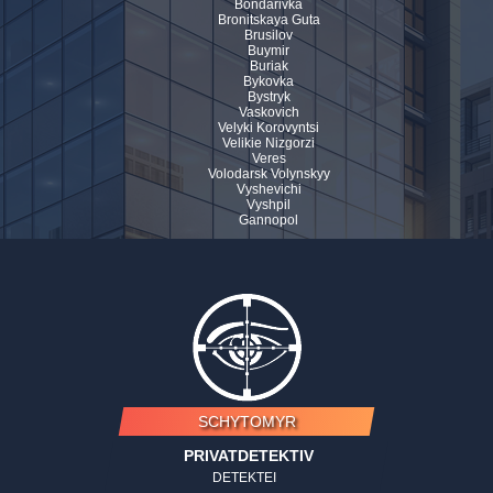
Bondarivka
Bronitskaya Guta
Brusilov
Buymir
Buriak
Bykovka
Bystryk
Vaskovich
Velyki Korovyntsi
Velikie Nizgorzi
Veres
Volodarsk Volynskyy
Vyshevichi
Vyshpil
Gannopol
SCHYTOMYR
PRIVATDETEKTIV
DETEKTEI