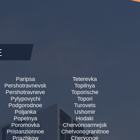
E
Paripsa
Teterevka
Pershotravnevsk
Topilnya
Pershotravneve
Toporische
Pylypovychi
Topori
Podgorodnoe
Turovets
Poljanka
Ushomir
Popelnya
Hodaki
Poromovka
Chervonoarmejsk
Pristanzionnoe
Chervonogranitnoe
Prjazhkow
Chervonoe