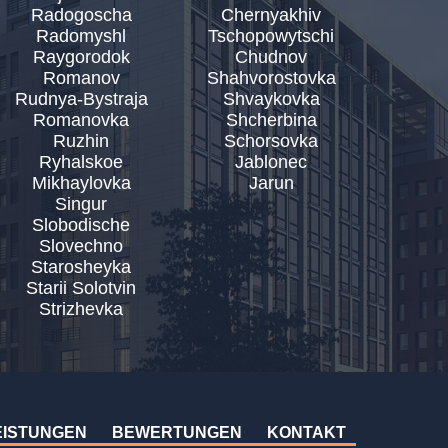
Radogoscha
Chernyakhiv
Radomyshl
Tschopowytschi
Raygorodok
Chudnov
Romanov
Shahvorostovka
Rudnya-Bystraja
Shvaykovka
Romanovka
Shcherbina
Ruzhin
Schorsovka
Ryhalskoe
Jablonec
Mikhaylovka
Jarun
Singur
Slobodische
Slovechno
Starosheyka
Starii Solotvin
Strizhevka
EISTUNGEN
BEWERTUNGEN
KONTAKT