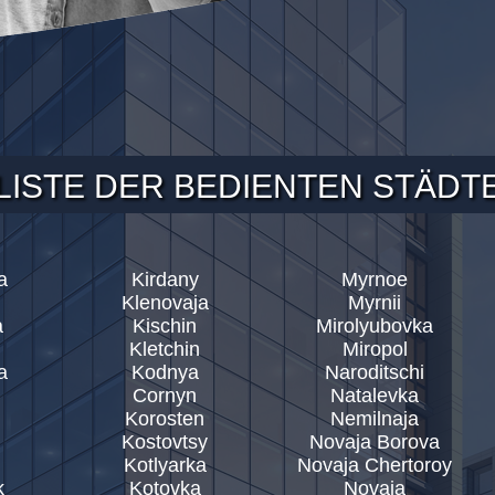
LISTE DER BEDIENTEN STÄDT
a
Kirdany
Myrnoe
Klenovaja
Myrnii
a
Kischin
Mirolyubovka
Kletchin
Miropol
a
Kodnya
Naroditschi
Cornyn
Natalevka
Korosten
Nemilnaja
Kostovtsy
Novaja Borova
Kotlyarka
Novaja Chertoroy
k
Kotovka
Novaja