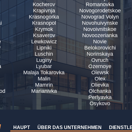
Kocherov
Romanovka
Krapivnja
Novogorodetskoe
Krasnogorka
Novograd Volyn
i
Krasnopol
Novohuivynske
Krymok
Novoivnitskoe
Ksaverov
Novoozerianka
e
Lewkowicz
Novie
y
Lipniki
Belokorovichi
Luschin
Norinskaya
Luginy
Ovruch
a
Lyubar
Ozernoye
Malaja Tokarovka
Olewsk
Malin
Olex
Mamrin
Olievka
od
Marianivka
Olchanka
Perlyavka
Osykovo
HAUPT
ÜBER DAS UNTERNEHMEN
DIENSTL