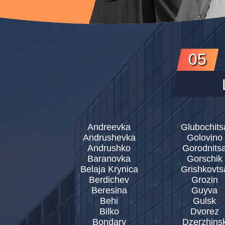
05
Andreevka
Glubochits
Andrushevka
Golovino
Andrushko
Gorodnits
Baranovka
Gorschik
Belaja Krynica
Grishkovts
Berdichev
Grozin
Beresina
Guyva
Behi
Gulsk
Bilko
Dvorez
Bondary
Dzerzhins