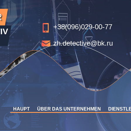
R
+38(096)029-00-77
IV
zh.detective@bk.ru
HAUPT
ÜBER DAS UNTERNEHMEN
DIENSTL