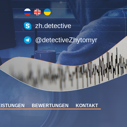
zh.detective
@detectiveZhytomyr
EISTUNGEN
BEWERTUNGEN
KONTAKT