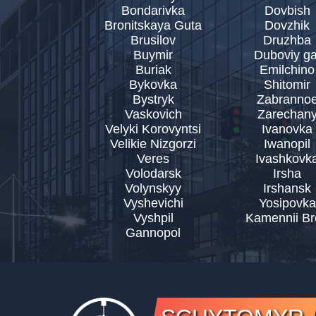
Bondarivka
Dovbish
Bronitskaya Guta
Dovzhik
Brusilov
Druzhba
Buymir
Duboviy ga
Buriak
Emilchino
Bykovka
Shitomir
Bystryk
Zabranno
Vaskovich
Zarechan
Velyki Korovyntsi
Ivanovka
Velikie Nizgorzi
Iwanopil
Veres
Ivashkovk
Volodarsk
Irsha
Volynskyy
Irshansk
Vyshevichi
Yosipovka
Vyshpil
Kamennii Br
Gannopol