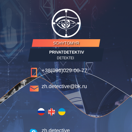
SCHYTOMYR
PRIVATDETEKTIV
DETEKTEI
+38(096)029-00-77
zh.detective@bk.ru
zh.detective