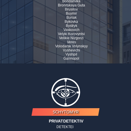
Bondarivka
Bronitskaya Guta
Brusilov
Buymir
Buriak
Bykovka
Bystryk
Vaskovich
Velyki Korovyntsi
Velikie Nizgorzi
Veres
Volodarsk Volynskyy
Vyshevichi
Vyshpil
Gannopol
SCHYTOMYR
PRIVATDETEKTIV
DETEKTEI