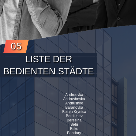
05
LISTE DER
BEDIENTEN STÄDTE
Andreevka
Andrushevka
Andrushko
Baranovka
Belaja Krynica
Berdichev
Beresina
Behi
Bilko
Bondary