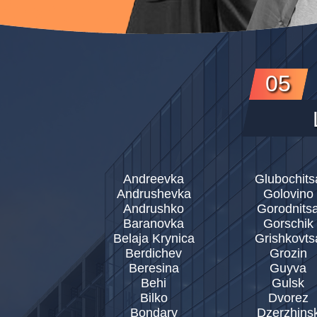
05
Andreevka
Glubochits
Andrushevka
Golovino
Andrushko
Gorodnits
Baranovka
Gorschik
Belaja Krynica
Grishkovts
Berdichev
Grozin
Beresina
Guyva
Behi
Gulsk
Bilko
Dvorez
Bondary
Dzerzhins