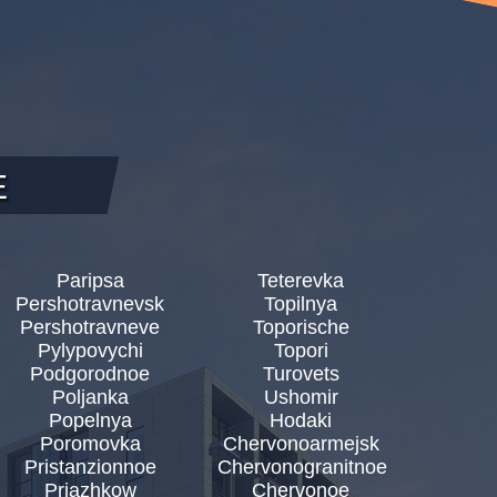
E
Paripsa
Teterevka
Pershotravnevsk
Topilnya
Pershotravneve
Toporische
Pylypovychi
Topori
Podgorodnoe
Turovets
Poljanka
Ushomir
Popelnya
Hodaki
Poromovka
Chervonoarmejsk
Pristanzionnoe
Chervonogranitnoe
Prjazhkow
Chervonoe