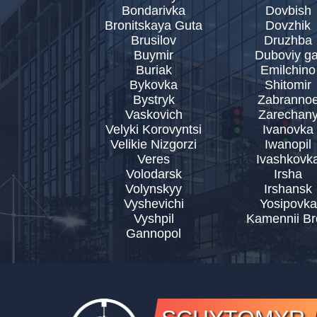
Bondarivka
Dovbish
Bronitskaya Guta
Dovzhik
Brusilov
Druzhba
Buymir
Duboviy ga
Buriak
Emilchino
Bykovka
Shitomir
Bystryk
Zabranno
Vaskovich
Zarechan
Velyki Korovyntsi
Ivanovka
Velikie Nizgorzi
Iwanopil
Veres
Ivashkovk
Volodarsk
Irsha
Volynskyy
Irshansk
Vyshevichi
Yosipovka
Vyshpil
Kamennii Br
Gannopol