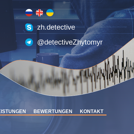
zh.detective
@detectiveZhytomyr
EISTUNGEN
BEWERTUNGEN
KONTAKT