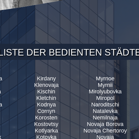
LISTE DER BEDIENTEN STÄDT
a
Kirdany
Myrnoe
Klenovaja
Myrnii
a
Kischin
Mirolyubovka
Kletchin
Miropol
a
Kodnya
Naroditschi
Cornyn
Natalevka
Korosten
Nemilnaja
Kostovtsy
Novaja Borova
Kotlyarka
Novaja Chertoroy
k
Kotovka
Novaja