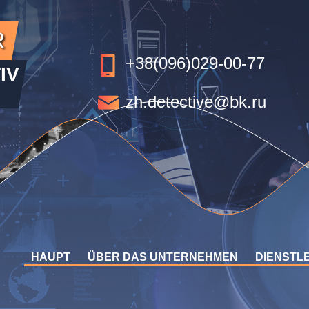
R
+38(096)029-00-77
IV
zh.detective@bk.ru
HAUPT
ÜBER DAS UNTERNEHMEN
DIENSTL