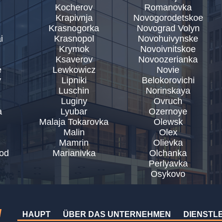
Kocherov
Romanovka
Krapivnja
Novogorodetskoe
Krasnogorka
Novograd Volyn
i
Krasnopol
Novohuivynske
Krymok
Novoivnitskoe
Ksaverov
Novoozerianka
e
Lewkowicz
Novie
y
Lipniki
Belokorovichi
Luschin
Norinskaya
Luginy
Ovruch
a
Lyubar
Ozernoye
Malaja Tokarovka
Olewsk
Malin
Olex
Mamrin
Olievka
od
Marianivka
Olchanka
Perlyavka
Osykovo
HAUPT
ÜBER DAS UNTERNEHMEN
DIENSTL