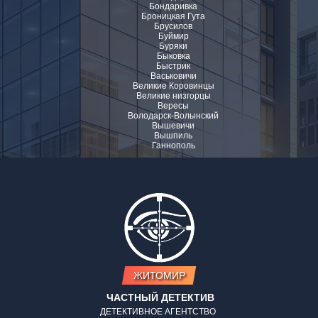
Бондаривка
Броницкая Гута
Брусилов
Буймир
Буряки
Быковка
Быстрик
Васьковичи
Великие Коровинцы
Великие низгорцы
Вересы
Володарск-Волынский
Вышевичи
Вышпиль
Ганнополь
ЖИТОМИР
ЧАСТНЫЙ ДЕТЕКТИВ
ДЕТЕКТИВНОЕ АГЕНТСТВО